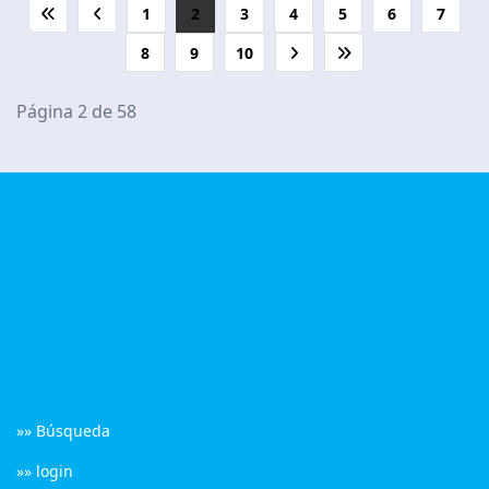
1
2
3
4
5
6
7
8
9
10
Página 2 de 58
»» Búsqueda
»» login