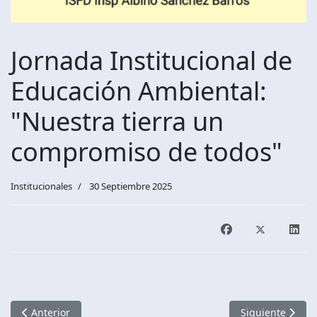
Jornada Institucional de
Educación Ambiental:
"Nuestra tierra un
compromiso de todos"
Institucionales
30 Septiembre 2025
Artículo anterior: Expo Carreras en el ISFD Ricardo Viñas
Artículo siguien
Anterior
Siguiente