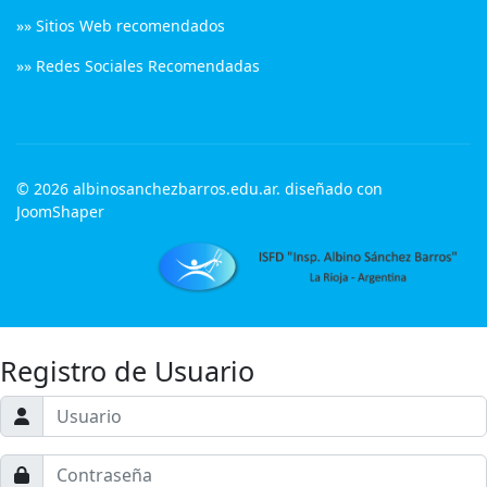
»» Sitios Web recomendados
»» Redes Sociales Recomendadas
© 2026 albinosanchezbarros.edu.ar. diseñado con
JoomShaper
Registro de Usuario