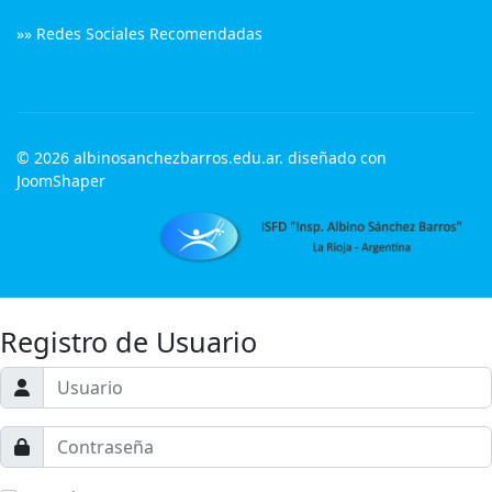
»» Redes Sociales Recomendadas
© 2026 albinosanchezbarros.edu.ar. diseñado con
JoomShaper
Registro de Usuario