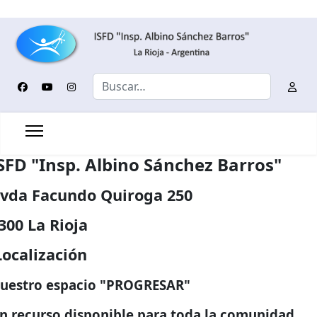
Buscar
SFD "Insp. Albino Sánchez Barros"
vda Facundo Quiroga 250
300 La Rioja
Localización
uestro espacio "PROGRESAR"
n recurso disponible para toda la comunidad